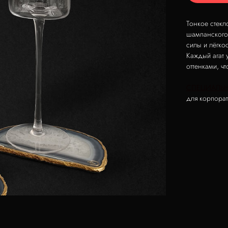
Тонкое стекл
шампанского 
силы и лёгкос
Каждый агат
оттенками, ч
СПЕЦИАЛЬН
для корпорат