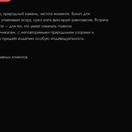
о, природный камень, чистота момента. Бокал для
улавливает искру, срез агата фиксирует равновесие. Встреча
ти – для тех, кто умеет отмечать главное.
 уникален, с неповторимыми природными узорами и
то придаёт изделию особую индивидуальность.
АЯ ЦЕНА
ивных клиентов