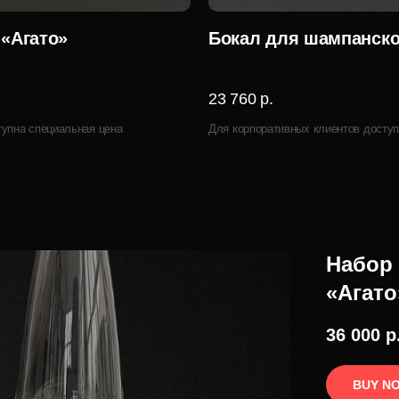
 «Агато»
Бокал для шампанско
23 760 р.
тупна специальная цена
Для корпоративных клиентов доступ
Набор 
«Агато
36 000
р
BUY N