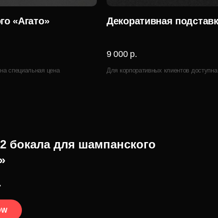
го «Агато»
Декоративная подставк
9 000 р.
на специальная цена
Для корпоративных клиентов доступна
2 бокала для шампанского
»
.
OW