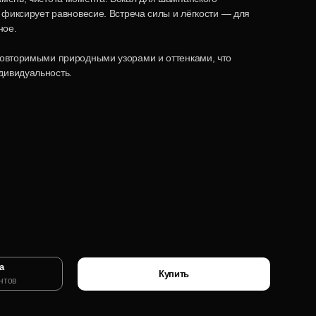
а фиксирует равновесие. Встреча силы и лёгкости — для
ное.
повторимыми природными узорами и оттенками, что
дивидуальность.
а
Купить
нтов