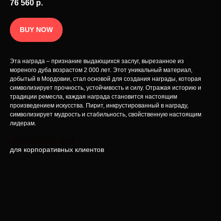
76 560
р.
ювелирные украшения и предметы
Публичная оферта
интерьера.
Разработка сайта
BUY NOW
Эта награда – признание выдающихся заслуг, вырезанное из
мореного дуба возрастом 2 000 лет. Этот уникальный материал,
добытый в Мордовии, стал основой для создания награды, которая
символизирует прочность, устойчивость и силу. Отражая историю и
традиции ремесла, каждая награда становится настоящим
произведением искусства. Пирит, инкрустированный в награду,
символизирует мудрость и стабильность, свойственную настоящим
лидерам.
СПЕЦИАЛЬНАЯ ЦЕНА
для корпоративных клиентов