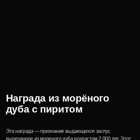
Награда из морёного
дуба с пиритом
Эта награда — признание выдающихся заслуг,
вырезанное из мореного дуба возрастом 2 000 лет. Этот
уникальный материал, добытый в Мордовии, стал
основой для создания награды, которая символизирует
прочность, устойчивость и силу. Отражая историю и
традиции ремесла, каждая награда становится
настоящим произведением искусства. Пирит,
инкрустированный в награду, символизирует мудрость и
стабильность, свойственную настоящим лидерам.