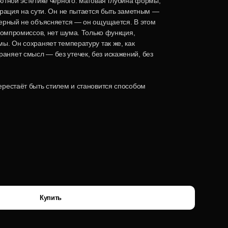
ютной эстетике чёрного: матовая глубина формы,
трация на сути. Он не пытается быть заметным —
Черный не объясняется — он ощущается. В этом
 компромиссов, нет шума. Только функция,
ы. Он сохраняет температуру так же, как
няет смысл — без утечек, без искажений, без
рестаёт быть стилем и становится способом
Купить