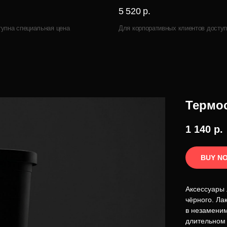
5 520 р.
тупна специальная цена
Для корпоративных клиентов доступ
Термо
1 140
р.
BUY N
Аксессуары 
чёрного. Ла
в незаменим
длительном 