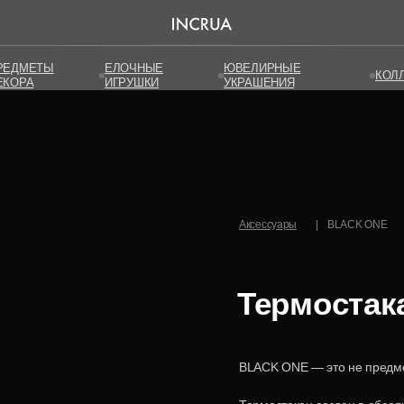
РЕДМЕТЫ
РЕДМЕТЫ
ЕЛОЧНЫЕ
ЕЛОЧНЫЕ
ЮВЕЛИРНЫЕ
ЮВЕЛИРНЫЕ
КОЛ
КОЛ
ЕКОРА
ЕКОРА
ИГРУШКИ
ИГРУШКИ
УКРАШЕНИЯ
УКРАШЕНИЯ
Аксессуары
|
BLACK ONE
Термостак
BLACK ONE — это не предме