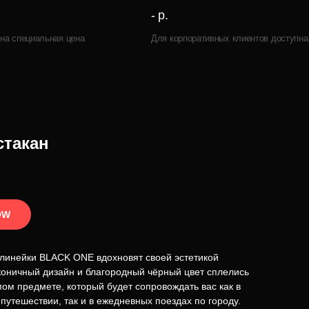
- р.
на специальная цена
Для корпоративных клиентов доступна
стакан
OW
линейки BLACK ONE вдохновят своей эстетикой
коничный дизайн и благородный чёрный цвет сплелись
ом предмете, который будет сопровождать вас как в
путешествии, так и в ежедневных поездах по городу.