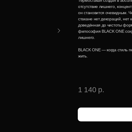
Термостакан создан в абсол
отсутствие лишнего, концен
он становится очевидным. 
стакане нет декораций, нет
доведённая до чистоты форм
философия BLACK ONE сохра
лишнего.
BLACK ONE — когда стиль пе
жить.
1 140 р.