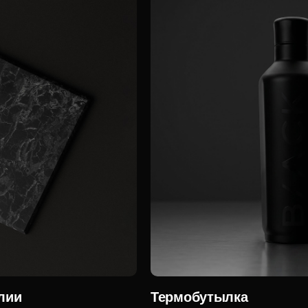
лии
Термобутылка