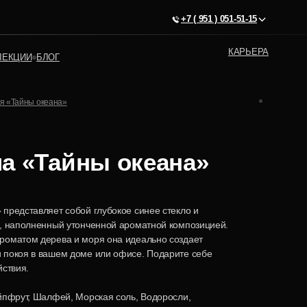
+7 ( 951 ) 051-51-15
КАРЬЕРА
ЛЕКЦИИ
БЛОГ
я «Тайны океана»
а «Тайны океана»
представляет собой глубокое синее стекло и
к, наполненный утонченной ароматной композицией.
роматом дерева и моря она идеально создает
 покоя в вашем доме или офисе. Подарите себе
йствия.
йпфрут, Шалфей, Морская соль, Водоросли,