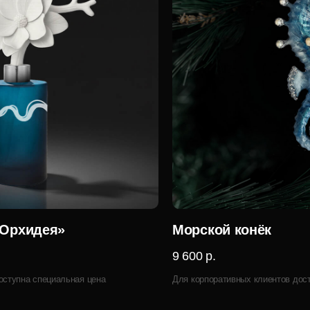
Орхидея»
Морской конёк
9 600 р.
оступна специальная цена
Для корпоративных клиентов дос