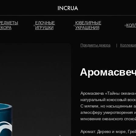
РЕДМЕТЫ
ЕЛОЧНЫЕ
ЮВЕЛИРНЫЕ
КОЛ
ЕКОРА
ИГРУШКИ
УКРАШЕНИЯ
Предметы декора
|
Коллекци
Аромасвеч
Аромасвеча «Тайны океана» 
натуральный кокосовый вос
С мягким, но насыщенным а
атмосферу умиротворения и
мгновение океанского споко
Аромат: Дерево и море, Гре