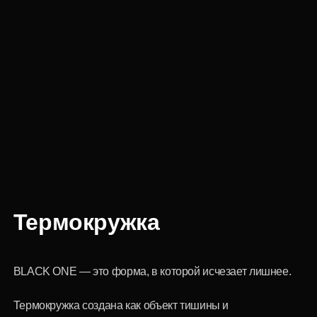
Термокружка
BLACK ONE — это форма, в которой исчезает лишнее.
Термокружка создана как объект тишины и
концентрации: матовая чёрная поверхность,
монолитный силуэт, вертикальная типографика как
единственный жест. Она не привлекает внимание — она
фиксирует состояние. Чёрный здесь не декор и не стиль.
Это принцип. Он не объясняется и не доказывается — он
просто присутствует.
Форма продумана до ощущения цельности: удобно
держать, легко использовать, невозможно спутать с чем-