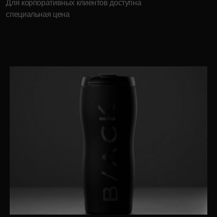
Продукция
Компания
Елочные игрушки
История бренда
Ювелирные украшения
О компании
Предметы декора
Мордовская ёлочная
игрушка
Корпоративные подарки
дилерам
Карьера в INCRUA
Контакты
Информация
+7 ( 951 ) 051-51-15
Где купить
client@incrua.ru
Контакты
Доставка
Возврат товара
Мы на маркетплейсах
Наименование INCRUA
зарегистрированный товарный знак
Политика конфиденциальности
© 2025 Интернет-магазин INCRUA:
ювелирные украшения и предметы
Публичная оферта