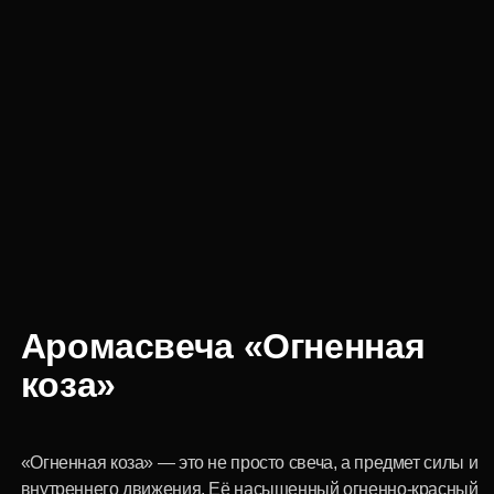
Аромасвеча «Огненная
коза»
«Огненная коза» — это не просто свеча, а предмет силы и
внутреннего движения. Её насыщенный огненно-красный
цвет и архитектурная форма создают ощущение живой
энергии, которая медленно раскрывается в пространстве.
Пламя здесь становится продолжением характера:
тёплым, уверенным, созидающим. Оно символизирует
импульс нового года — время решений, смелости и
обновления.
Свеча создана как объект, который не только наполняет
пространство светом, но и задаёт ему состояние —