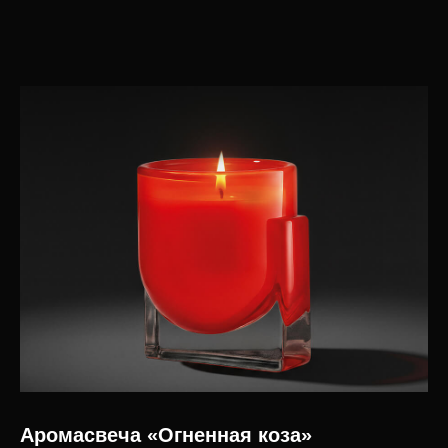
Ювелирные украшения
О компании
Предметы декора
Мордовская ёлочная
игрушка
Корпоративные подарки
дилерам
Карьера в INCRUA
Контакты
Информация
+7 ( 951 ) 051-51-15
Где купить
client@incrua.ru
Контакты
Доставка
Возврат товара
Мы на маркетплейсах
Наименование INCRUA
зарегистрированный товарный знак
Политика конфиденциальности
© 2025 Интернет-магазин INCRUA:
ювелирные украшения и предметы
Публичная оферта
интерьера.
Разработка сайта
Аромасвеча «Огненная коза»