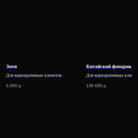
Змея
Китайский фонарик
Для корпоративных клиентов
Для корпоративных клиент
доступна специальная цена
доступна специальная цена
5 000
р.
138 600
р.
Продукция
Компания
Елочные игрушки
История бренда
Ювелирные украшения
О компании
Предметы декора
Мордовская ёлочная
игрушка
Корпоративные подарки
дилерам
Карьера в INCRUA