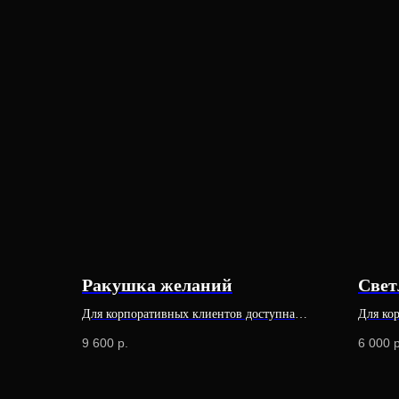
Ракушка желаний
Свет
Для корпоративных клиентов доступна
Для ко
специальная цена
специа
9 600
р.
6 000
р