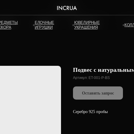
РЕДМЕТЫ
РЕДМЕТЫ
ЕЛОЧНЫЕ
ЕЛОЧНЫЕ
ЮВЕЛИРНЫЕ
ЮВЕЛИРНЫЕ
КОЛ
КОЛ
ЕКОРА
ЕКОРА
ИГРУШКИ
ИГРУШКИ
УКРАШЕНИЯ
УКРАШЕНИЯ
Подвес с натуральны
Артикул:
ET-001-P-BS
Оставить запрос
Серебро 925 пробы