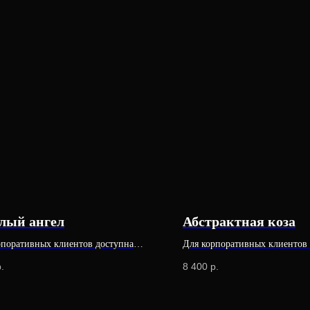
лый ангел
Абстрактная коза
рпоративных клиентов доступна
Для корпоративных клиентов
льная цена
специальная цена
.
8 400
р.