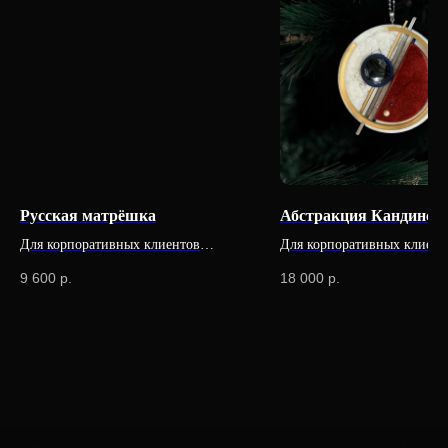
Русская матрёшка
Абстракция Кандинско
Для корпоративных клиентов
Для корпоративных клиент
доступна специальная цена
доступна специальная цена
9 600
р.
18 000
р.
Продукция
Компания
Елочные игрушки
История бренда
Ювелирные украшения
О компании
Предметы декора
Мордовская ёлочная
игрушка
Корпоративные подарки
дилерам
Карьера в INCRUA