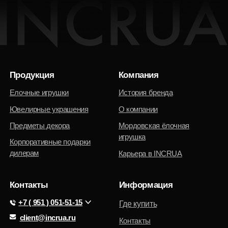
Контакты
Информация
+7 ( 951 ) 051-51-15
Где купить
client@incrua.ru
Контакты
Доставка
Возврат товара
Мы на маркетплейсах
Наименование INCRUA
зарегистрированный товарный знак
Политика конфиденциальности
© 2025 Интернет-магазин INCRUA:
ювелирные украшения и предметы
Публичная оферта
интерьера.
Разработка сайта