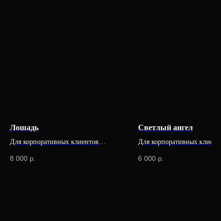
Лошадь
Светлый ангел
Для корпоративных клиентов
Для корпоративных клиент
доступна специальная цена
доступна специальная цена
8 000
р.
6 000
р.
Продукция
Компания
Елочные игрушки
История бренда
Ювелирные украшения
О компании
Предметы декора
Мордовская ёлочная
игрушка
Корпоративные подарки