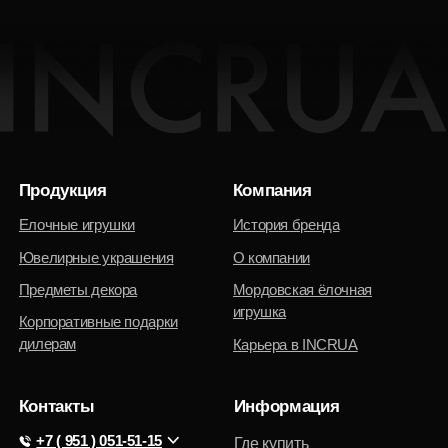
дилерам
Карьера в INCRUA
Контакты
Информация
+7 ( 951 ) 051-51-15
Где купить
client@incrua.ru
Контакты
Доставка
Возврат товара
Мы на маркетплейсах
Наименование INCRUA
зарегистрированный товарный знак
Политика конфиденциальности
© 2025 Интернет-магазин INCRUA:
ювелирные украшения и предметы
Публичная оферта
интерьера.
Разработка сайта