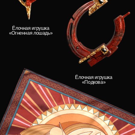
Платок
«Огненная лошадь»