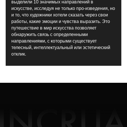
выделили 10 значимых направлений в
искусстве, исследуя не только про-изведения, но
и то, что художники хотели сказать через свои
работы, какие эмоции и чувства выразить. Это
Продукция
Компания
путешествие в мир искусства позволяет
Елочные игрушки
История бренда
обнаружить связь с определенными
Ювелирные украшения
О компании
направлениями, с которыми существует
Предметы декора
Мордовская ёлочная
телесный, интеллектуальный или эстетический
игрушка
Корпоративные подарки
отклик.
дилерам
Карьера в INCRUA
Контакты
Информация
+7 ( 951 ) 051-51-15
Где купить
client@incrua.ru
Контакты
Доставка
Возврат товара
Мы на маркетплейсах
Наименование INCRUA
зарегистрированный товарный знак