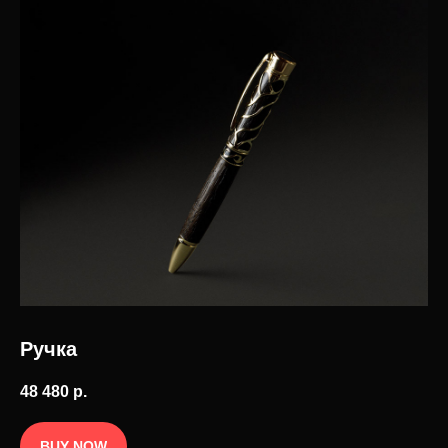
Елочные игрушки
История бренда
Ювелирные украшения
О компании
Предметы декора
Мордовская ёлочная
игрушка
Корпоративные подарки
дилерам
Карьера в INCRUA
Контакты
Информация
+7 ( 951 ) 051-51-15
Где купить
client@incrua.ru
Контакты
Доставка
Возврат товара
Мы на маркетплейсах
Наименование INCRUA
Ручка
зарегистрированный товарный знак
Политика конфиденциальности
© 2025 Интернет-магазин INCRUA:
ювелирные украшения и предметы
Публичная оферта
48 480
р.
интерьера.
Разработка сайта
BUY NOW