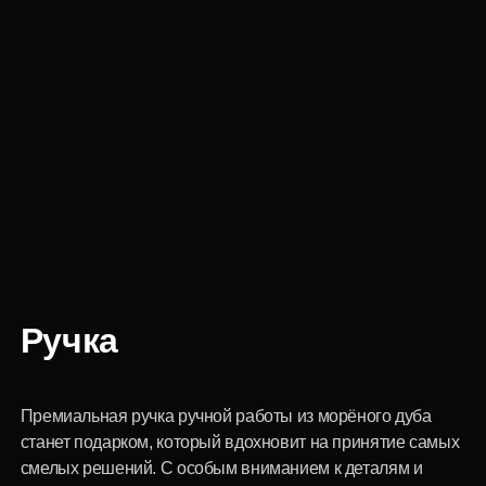
Ручка
Премиальная ручка ручной работы из морёного дуба
станет подарком, который вдохновит на принятие самых
смелых решений. С особым вниманием к деталям и
качеству материала наши мастера вдохнули энергию и
жизнь в аксессуар, который точно не останется без
внимания.
Товар продаётся в упаковке.