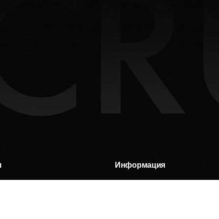
я
Информация
нда
Где купить
Контакты
лочная игрушка
Доставка