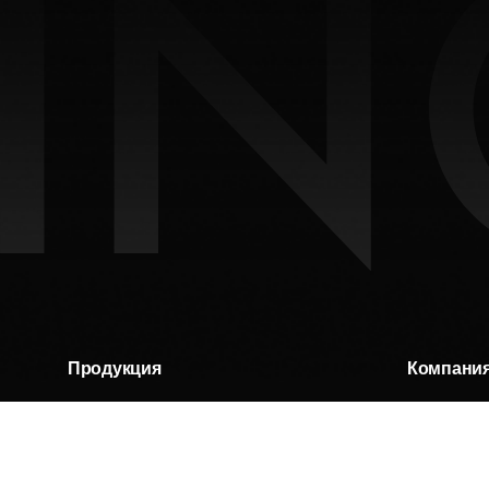
Продукция
Компани
Елочные игрушки
История бре
Ювелирные украшения
О компании
Предметы декора
Мордовская ё