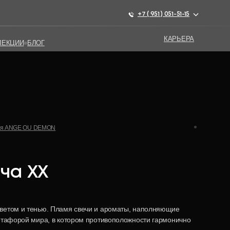
+7 ( 951 ) 051-51-15
+7 ( 951 ) 051-51-15
КАРЬЕРА
КАРЬЕРА
ЛЕКЦИИ
ЛЕКЦИИ
БЛОГ
БЛОГ
ия ANGE OU DEMON
ча XX
ветом и тенью. Пламя свечи и ароматы, наполняющие
етафорой мира, в котором противоположности гармонично