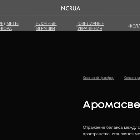
РЕДМЕТЫ
РЕДМЕТЫ
ЕЛОЧНЫЕ
ЕЛОЧНЫЕ
ЮВЕЛИРНЫЕ
ЮВЕЛИРНЫЕ
КОЛ
КОЛ
ЕКОРА
ЕКОРА
ИГРУШКИ
ИГРУШКИ
УКРАШЕНИЯ
УКРАШЕНИЯ
Костяной фарфор
|
Коллекц
Аромасве
Отражение баланса между с
пространство, становятся м