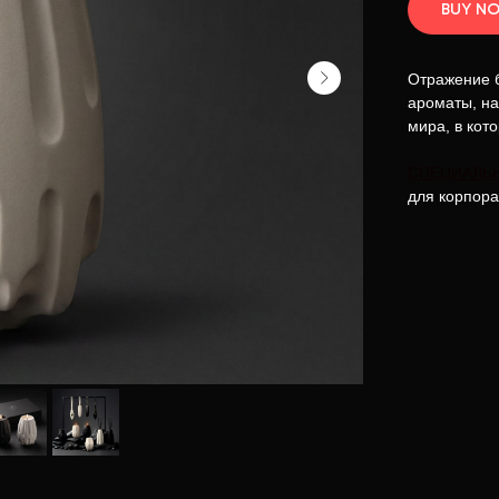
BUY N
Отражение б
ароматы, н
мира, в кот
СПЕЦИАЛЬ
для корпора