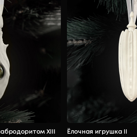
лабродоритом XIII
Ёлочная игрушка II