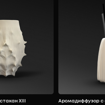
такан XIII
Аромадиффузор с