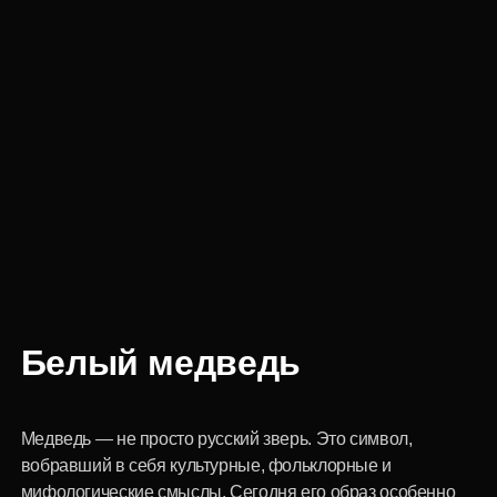
Белый медведь
Медведь — не просто русский зверь. Это символ,
вобравший в себя культурные, фольклорные и
мифологические смыслы. Сегодня его образ особенно
популярен, потому что отражает национальный
характер. Могучий хищник красуется на конфетах,
плакатах, используется в символике партий, является
геральдическим символом. А теперь русский мишка стал
по-настоящему драгоценным. Выполненный из
ювелирной смолы с инкрустацией природными
минералами, он притягивает взгляды на новогодней
ёлке, а узнаваемый образ несет в себе память предков и
дань тысячелетним традициям.