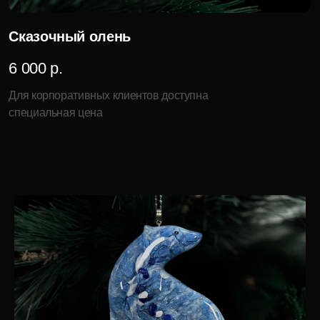
Продукция
Компания
Елочные игрушки
История бренда
Ювелирные украшения
О компании
Предметы декора
Мордовская ёлочная
игрушка
Корпоративные подарки
дилерам
Карьера в INCRUA
Контакты
Информация
+7 ( 951 ) 051-51-15
Где купить