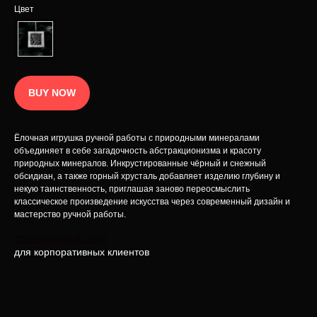
Цвет
Наименование INCRUA
зарегистрированный товарный знак
Политика конфиденциальности
© 2025 Интернет-магазин INCRUA:
ювелирные украшения и предметы
Публичная оферта
интерьера.
Разработка сайта
BUY NOW
Ёлочная игрушка ручной работы с природными минералами
объединяет в себе загадочность абстракционизма и красоту
природных минералов. Инкрустированные чёрный и снежный
обсидиан, а также горный хрусталь добавляет изделию глубину и
некую таинственность, приглашая заново переосмыслить
классическое произведение искусства через современный дизайн и
мастерство ручной работы.
СПЕЦИАЛЬНАЯ ЦЕНА
для корпоративных клиентов