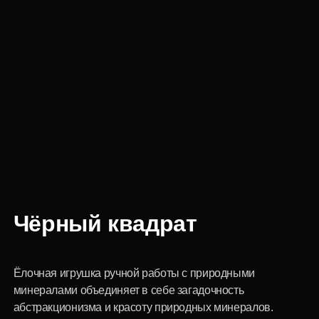
Чёрный квадрат
Ёлочная игрушка ручной работы с природными
минералами объединяет в себе загадочность
абстракционизма и красоту природных минералов.
Инкрустированные чёрный и снежный обсидиан, а также
горный хрусталь добавляет изделию глубину и некую
таинственность, приглашая заново переосмыслить
классическое произведение искусства через
современный дизайн и мастерство ручной работы.
Цвет