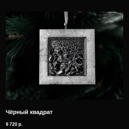
Продукция
Компания
Елочные игрушки
История бренда
Ювелирные украшения
О компании
Предметы декора
Мордовская ёлочная
игрушка
Корпоративные подарки
дилерам
Карьера в INCRUA
Контакты
Информация
+7 ( 951 ) 051-51-15
Где купить
client@incrua.ru
Контакты
Доставка
Чёрный квадрат
Возврат товара
Мы на маркетплейсах
9 720
р.