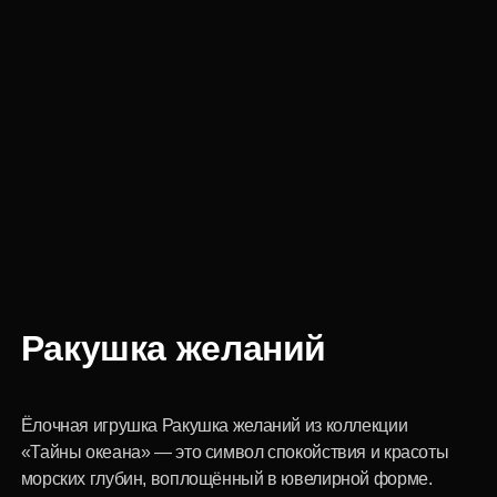
Ракушка желаний
Ёлочная игрушка Ракушка желаний из коллекции
«Тайны океана» — это символ спокойствия и красоты
морских глубин, воплощённый в ювелирной форме.
Инкрустированная натуральным жемчугом, эта
фигурка напоминает о драгоценностях, скрытых в
морской глубине. Ракушка желаний от INCRUA
сочетает изысканность и природное очарование,
добавляя вашему празднику особое настроение и
утончённость. Эта игрушка — не просто украшение, а
частичка загадочного подводного мира, которая
наполнит ваш дом атмосферой морского покоя и
элегантности.