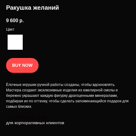
Ракушка желаний
Наименование INCRUA
зарегистрированный товарный знак
9 600
р.
Политика конфиденциальности
© 2025 Интернет-магазин INCRUA:
ювелирные украшения и предметы
Публичная оферта
Цвет
интерьера.
Разработка сайта
BUY NOW
Ёлочные игрушки ручной работы созданы, чтобы вдохновлять.
Мастера создают эксклюзивные изделия из ювелирной смолы и
бережно украшают каждую фигурку драгоценными минералами,
подбирая их по оттенку, чтобы сделать запоминающийся подарок для
самых близких.
СПЕЦИАЛЬНАЯ ЦЕНА
для корпоративных клиентов