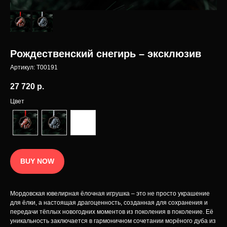
Доставка
Возврат товара
Мы на маркетплейсах
Рождественский снегирь – эксклюзив
Наименование INCRUA
Артикул:
T00191
зарегистрированный товарный знак
27 720
р.
Политика конфиденциальности
© 2025 Интернет-магазин INCRUA:
ювелирные украшения и предметы
Публичная оферта
интерьера.
Разработка сайта
Цвет
BUY NOW
Мордовская ювелирная ёлочная игрушка – это не просто украшение
для ёлки, а настоящая драгоценность, созданная для сохранения и
передачи тёплых новогодних моментов из поколения в поколение. Её
уникальность заключается в гармоничном сочетании морёного дуба из