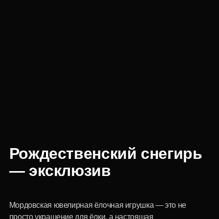
Рождественский снегирь
— эксклюзив
Мордовская ювелирная ёлочная игрушка — это не
просто украшение для ёлки, а настоящая
драгоценность, созданная для сохранения и
передачи тёплых новогодних моментов из поколения
в поколение. Её уникальность заключается в
гармоничном сочетании морёного дуба из Мордовии,
возрастом более 2000 лет, природных драгоценных
камней и ювелирной смолы.