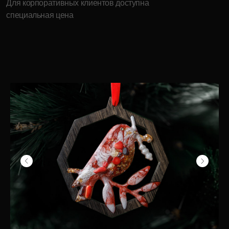
Продукция
Компания
Елочные игрушки
История бренда
Ювелирные украшения
О компании
Предметы декора
Мордовская ёлочная
игрушка
Корпоративные подарки
дилерам
Карьера в INCRUA
Контакты
Информация
+7 ( 951 ) 051-51-15
Где купить
client@incrua.ru
Контакты