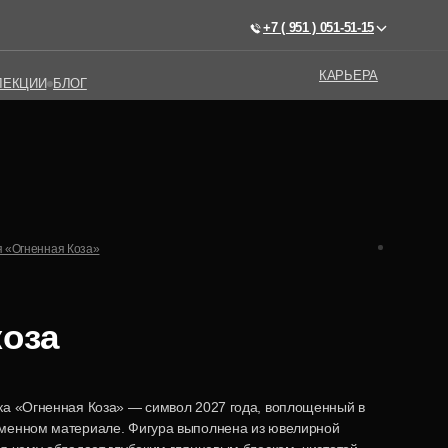
+7 ( 951 ) 051-51-15
+7 ( 951 ) 051-51-15
КАРЬЕРА
КАРЬЕРА
ЛЕКЦИИ
ЛЕКЦИИ
БЛОГ
БЛОГ
 «Огненная Коза»
коза
ка «Огненная Коза» — символ 2027 года, воплощенный в
менном материале. Фигура выполнена из ювелирной