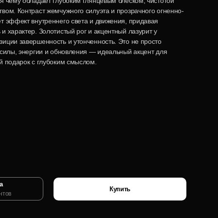
я чему обладает глубоким глянцевым блеском, чистотой
вом. Контраст жемчужного силуэта и прозрачного огненно-
т эффект внутреннего света и движения, придавая
и характер. Золотистый рог и акцентный лазурит у
иции завершенность и утонченность. Это не просто
 силы, энергии и обновления — идеальный акцент для
й подарок с глубоким смыслом.
а
Купить
нтов