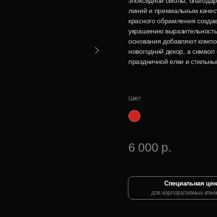
эпоксидной смолы, благодар
линий и премиальным качест
красного обрамления создае
украшению выразительность 
основания добавляют композ
новогодний декор, а символ
праздничной елки и стильны
Цвет
Гранатовый шёлк,
лабрадорит
6 000 р.
Специальная цен
для корпоративных клие