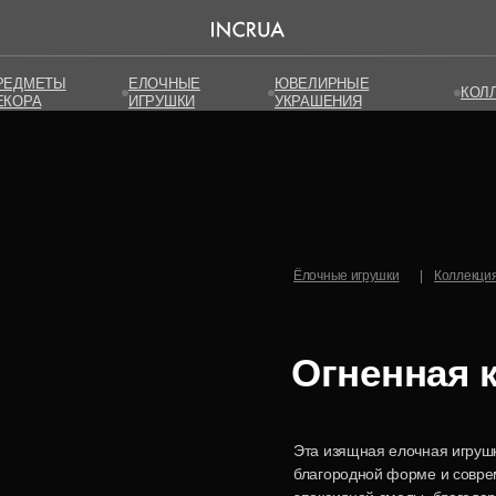
РЕДМЕТЫ
РЕДМЕТЫ
ЕЛОЧНЫЕ
ЕЛОЧНЫЕ
ЮВЕЛИРНЫЕ
ЮВЕЛИРНЫЕ
КОЛ
КОЛ
ЕКОРА
ЕКОРА
ИГРУШКИ
ИГРУШКИ
УКРАШЕНИЯ
УКРАШЕНИЯ
Ёлочные игрушки
|
Коллекция
Огненная 
Эта изящная елочная игруш
благородной форме и совре