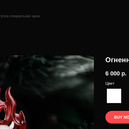
тупна специальная цена
Огненн
6 000
р.
Цвет
BUY N