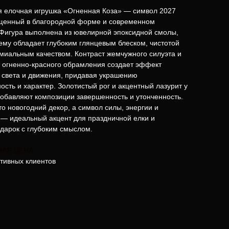
я елочная игрушка «Огненная Коза» — символ 2027
ощенный в благородной форме и современном
Фигура выполнена из ювелирной эпоксидной смолы,
ему обладает глубоким глянцевым блеском, чистотой
миальным качеством. Контраст жемчужного силуэта и
 огненно-красного обрамления создает эффект
 света и движения, придавая украшению
ость и характер. Золотистый рог и акцентный лазурит у
обавляют композиции завершенность и утонченность.
то новогодний декор, а символ силы, энергии и
— идеальный акцент для праздничной елки и
дарок с глубоким смыслом.
НАЯ ЦЕНА
тивных клиентов