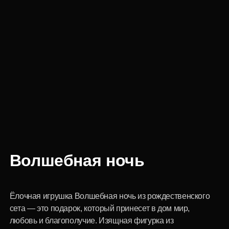
Волшебная ночь
Ёлочная игрушка Волшебная ночь из рождественского
сета — это подарок, который принесет в дом мир,
любовь и благополучие. Изящная фигурка из
ювелирной смолы, украшенная сверкающими
минералами, станет символом надежды и веры в
светлое будущее. С ёлочной игрушкой Волшебная ночь
от INCRUA вы подарите себе и своим близким не
просто новогоднее украшение, а частичку волшебной
сказки, которая будет дарить радость и вдохновение на
протяжении всех зимних праздников.