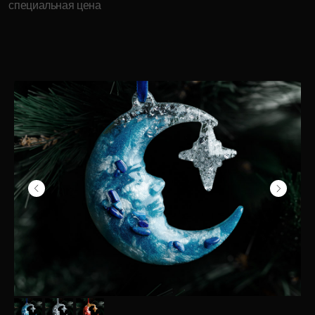
Продукция
Компания
Елочные игрушки
История бренда
Ювелирные украшения
О компании
Предметы декора
Мордовская ёлочная
игрушка
Корпоративные подарки
дилерам
Карьера в INCRUA
Контакты
Информация
+7 ( 951 ) 051-51-15
Где купить
client@incrua.ru
Контакты
Доставка
Возврат товара
Мы на маркетплейсах