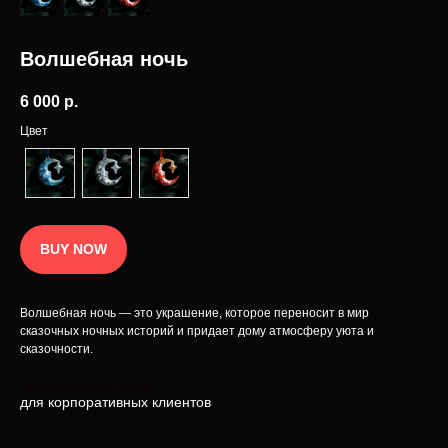
Наименование INCRUA
зарегистрированный товарный знак
Волшебная ночь
Политика конфиденциальности
© 2025 Интернет-магазин INCRUA:
ювелирные украшения и предметы
Публичная оферта
интерьера.
6 000
р.
Разработка сайта
Цвет
BUY NOW
Волшебная ночь — это украшение, которое переносит в мир
сказочных ночных историй и придает дому атмосферу уюта и
сказочности.
СПЕЦИАЛЬНАЯ ЦЕНА
для корпоративных клиентов