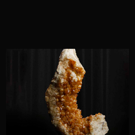
Продукция
Компания
Елочные игрушки
История бренда
Ювелирные украшения
О компании
Предметы декора
Мордовская ёлочная
игрушка
Корпоративные подарки
дилерам
Карьера в INCRUA
Контакты
Информация
+7 ( 951 ) 051-51-15
Где купить
client@incrua.ru
Контакты
Доставка
Возврат товара
Мы на маркетплейсах
Наименование INCRUA
зарегистрированный товарный знак