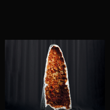
Продукция
Компания
Елочные игрушки
История бренда
Ювелирные украшения
О компании
Предметы декора
Мордовская ёлочная
игрушка
Корпоративные подарки
дилерам
Карьера в INCRUA
Контакты
Информация
+7 ( 951 ) 051-51-15
Где купить
client@incrua.ru
Контакты
Доставка
Возврат товара
Мы на маркетплейсах
Наименование INCRUA
зарегистрированный товарный знак