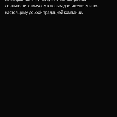
8 марта для коллег:
практические советы
Чтобы сделать правильный выбор, следует учесть
ряд важных критериев: возраст, стиль жизни,
интересы женщин, корпоративную культуру, бюджет
компании, а также эстетику и современность
подарков.
Основные параметры удачного
корпоративного подарка:
Универсальность и нейтральность