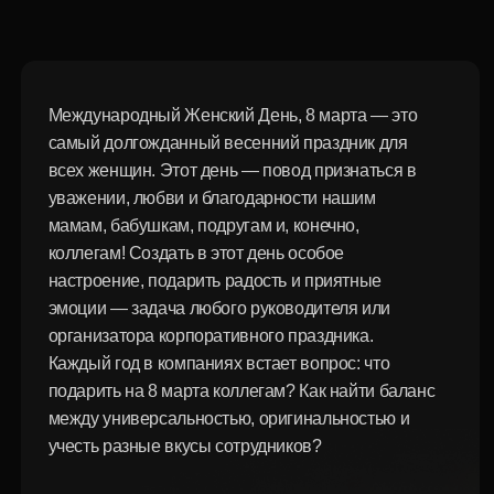
коллегам! Создать в этот день особое
настроение, подарить радость и приятные
эмоции — задача любого руководителя или
организатора корпоративного праздника.
Каждый год в компаниях встает вопрос: что
подарить на 8 марта коллегам? Как найти баланс
между универсальностью, оригинальностью и
учесть разные вкусы сотрудников?
Для современных компаний этот вопрос выходит за
рамки формального исполнения корпоративных
обязанностей. Презенты 8 марта — это способ
выразить настоящее отношение, подчеркнуть
ценность каждой женщины в коллективе, создать
особую атмосферу единства на работе и в жизни.
Деловой подход к выбору подарков позволяет не
просто отметить праздник, а укрепить
корпоративный дух, повысить преданность
компании, подарить сотрудницам ощущение
нужности и значимости их вклада.