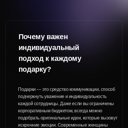
Обычные сувениры и ширпотреб без лица
магнитики, дешевые статуэтки, невзрачные
брендированные ручки и прочие формальные вещи
воспринимаются как «отписка» и быстро теряют
ценность.
Подарки с юмором или намёками
даже если коллективу свойственно скептически
относиться к формальностям, с шуточными
подарками всегда есть риск ошибиться с шуткой.
Вещи для дома с акцентом на быт
кухонная утварь, бытовая техника часто
воспринимаются как намек на традиционные
«женские обязанности» и далеки от идей
настоящего праздника.
Подарки низкого качества
сомнительные дешевые изделия не только портят
впечатление, но и подрывают корпоративную
репутацию.