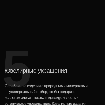
4
Для массовых подарков
Благодаря широкому выбору эстетичных и
современных позиций — с элементами
брендирования или без — можно быстро и с
комфортом подобрать вариант для всего
женского коллектива: практичные интерьерные
аксессуары, мини-свечи, фирменные елочные
игрушки, корпоративные сувениры.
Заказ корпоративных
подарков к 8 марта в
INCRUA: просто,
удобно, надежно