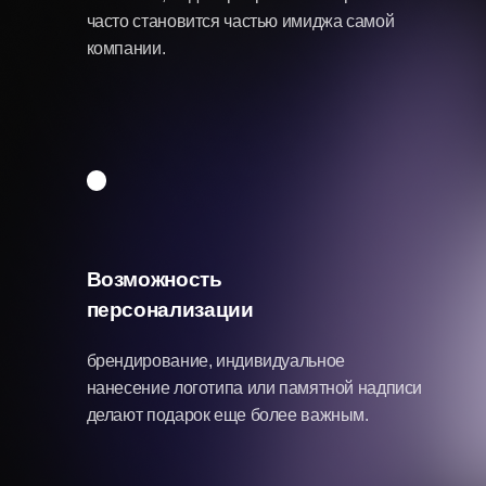
марта?
Выбирая, что подарить коллегам на 8 марта на работе,
крайне важно не ошибиться с направлением. Неудачный,
слишком банальный или чрезмерно личный презент
может испортить общее впечатление или даже создать
неловкую ситуацию.
ТОП-6 ошибок при выборе
корпоративного подарка:
Слишком личные вещи
уходовая косметика, парфюм, одежда или
аксессуары, которые сложно подобрать для
каждого индивидуально. Такие подарки
подбирают для любимых, мам или лучших
подруг, а для офиса — только классика и
универсальные решения.