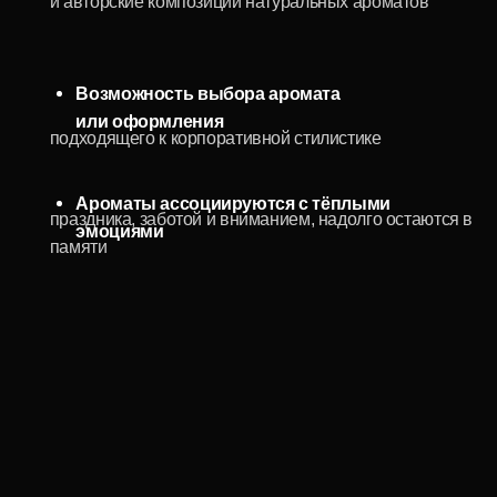
2
Для партнеров и клиентов
Корпоративные сувениры и награды от
INCRUA станут отличным способом
проявить уважение, подчеркнуть
индивидуальный подход и повысить статус
сотрудничества с внешними деловыми
связями.
3
Для руководителей и топ-менеджеров
Стильные аксессуары, эксклюзивные
декоративные предметы, награды или
произведения из морёного дуба — это предметы,
которые уместны как персональные дары для
ключевых фигур компании, лучших сотрудников,
наставников.