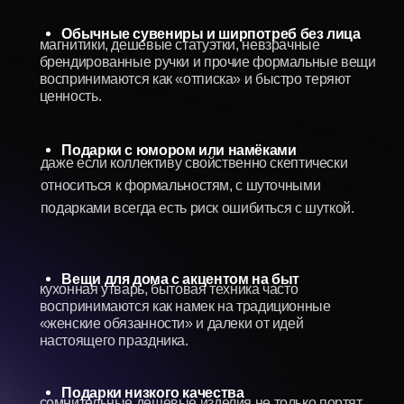
1
Ювелирные елочные игрушки
Ювелирные елочные игрушки ручной работы —
экспонаты, которые украсят интерьер, станут семейной
реликвией или стильным элементом декора офиса.
Каждая игрушка создается из ювелирной смолы,
декорируется природными минералами и деревом
ценной породы. Это прекрасный презент для ценителей
уникального стиля, экологичности и высокого качества.
Уникальность исполнения
ни одна игрушка не повторяет другую, ведь
каждое изделие делается вручную и с
индивидуальной композицией
Возможность персонализации