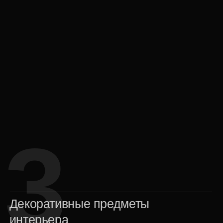
5
Ювелирные украшения
Серебряные изделия с природными минералами
— универсальный выбор, чтобы подарить
коллегам элегантность, индивидуальность и
эстетическое удовольствие. Ювелирные изделия
— неотъемлемый элемент женского образа, а
корпоративное брендирование придает особую
значимость.
Все украшения выполнены вручную
можно заказать эксклюзив по вашему
пожеланию
Великолепно подходят как на 8 марта
так и на другие праздники или знаковые даты
Символ статуса
талисман успеха и хороший мотиватор для