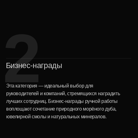
4
Ароматические свечи и
диффузоры
Что может быть лучше, чем создать приятный запах в
офисе или дома? Ароматические свечи и диффузоры
INCRUA — это нешаблонный подход к созданию
атмосферы уюта и гармонии.
Только высококачественные, экологичные
компоненты
и авторские композиции натуральных ароматов
Возможность выбора аромата
или оформления
подходящего к корпоративной стилистике