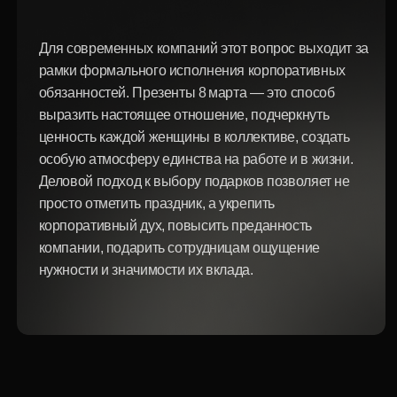
Корпоративные подарки на 8 марта: не
просто формальный жест, а язык
внимания и заботы
Для женщин атмосфера весны начинается с
внимания. В этот день особенно важно удивить,
порадовать, подарить тепло даже на рабочем месте —
особенно, когда в коллективе много женщин самых
разных возрастов, увлечений и характеров.
Правильный презент — это особая благодарность за
труд, за профессионализм, за терпение и заботу о
комфорте, за результат совместной работы. Поэтому
что подарить коллегам на 8 марта на работе —
каждого руководителя, который ценит своих
сотрудниц.