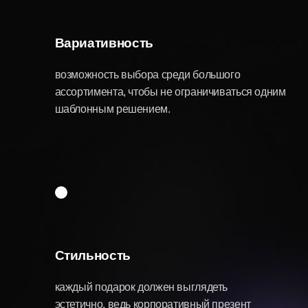
подход к каждому
подарку?
Подарки — это средство коммуникации, способ
подчеркнуть уважение и индивидуальность
каждой сотрудницы. Даже если вы ограничены
корпоративным бюджетом, всегда можно
подобрать оригинальные идеи, которые вызовут
искренние эмоции. Современные женщины
оценят и красоту упаковки, и творческий посыл, и
возможность использования вещей не только в
офисе, но и дома или на отдыхе.
Какие подарки не стоит
дарить коллегам на 8