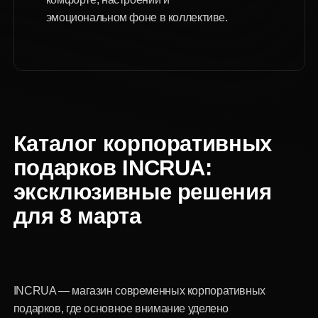
2
Бизнес-награды
Эта категория — идеальный выбор для
руководителей и компаний, стремящихся наградить
лучших сотрудниц. Бизнес-награды ручной работы
воплощают сочетание природного морёного дуба,
ювелирной смолы и натуральных минералов.
Такие подарки достойно смотрятся
на рабочем столе, в домашнем кабинете или в
лаунж-зоне, подчеркивая стиль и статус
Награды можно адаптировать под любое