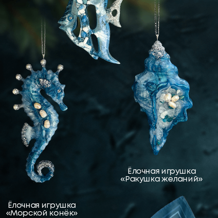
Аромасвеча
«Тайны океана»
Аромадиффузор
«Орхидея»