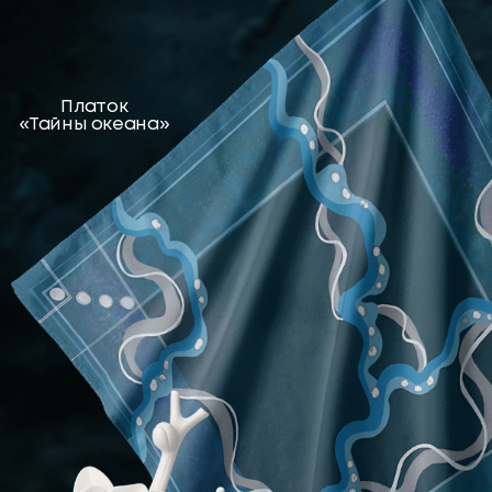
Декоративная
подставка
«Тайны океана»
ANGE OU DEMON
АНГЕЛ И ДЕМОН
Концептуальные предметы декора из
фарфора, которые отражают философию
знакомства и принятия теней человека.
Искусство удержания объёма противоречий:
быть одновременно твёрдым и мягким,
решительным и осмотрительным,