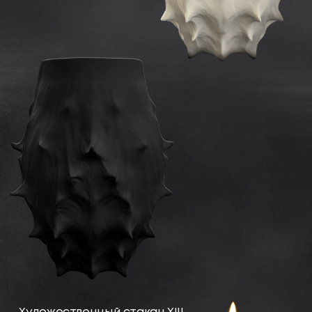
Подставки c драгоценными
минералами
Изделия ручной работы,
вдохновлённые самой природой
Срезы бразильского агата
Природный минерал
возрастом 65 миллионов лет