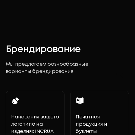
В июле 2025 года нас
признали победителем
конкурса растущих брендов
страны «Знай наших» в
номинации
«Потребительские товары».
Мы начинали как семейное
дело, а теперь — чувствуем
себя частью культурного
будущего страны
Победа из 24 000 достойных
участников — повод для
гордости!