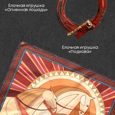
Платок
«Огненная лошадь»
Аромасвеча
«Огненная лошадь»