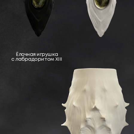
Морёный дуб
Идеальное сочетание силы земли,
таинственности воды
и вечного ритма времени,
воплощенное в уникальных
предметах интерьера