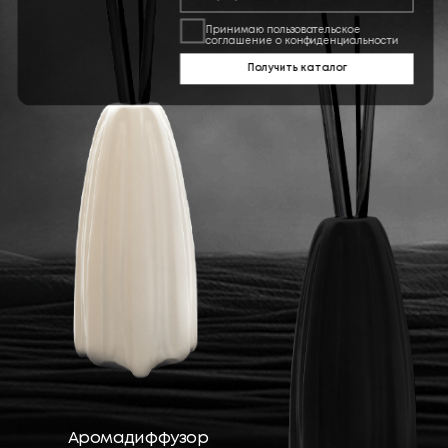
Художественный стакан XIII
Аромасвеча XX