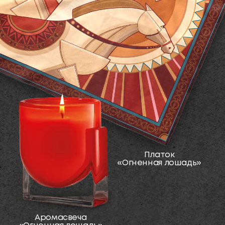
Декоративная
подставка
«Огненная лошадь»
Тайны океана
В этой коллекции оживают символы
подводного мира Ильи Репина. Каждый
элемент наполнен магией морской стихии и
атмосферой глубинной красоты.