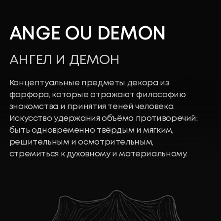
Аромадиффузор
с селективным ароматом II