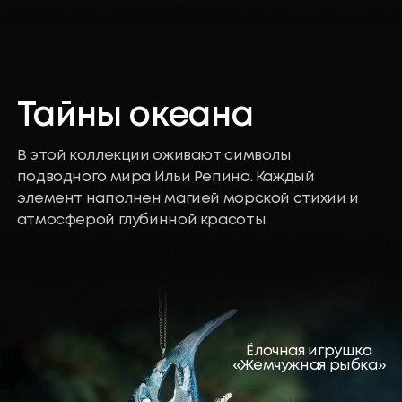
«Морской конёк»
Платок
«Тайны океана»