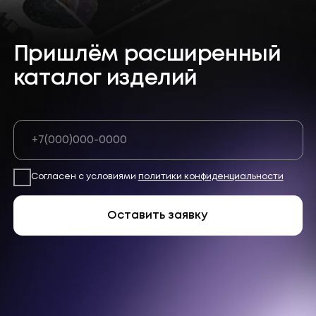
Согласен с условиями
политики конфиденциальности
Оставить заявку
Президент спросил:
а что это?
МЫ СМОГЛИ УДИВИТЬ ПРЕЗИДЕНТА, СМОЖЕМ
УДИВИТЬ ВАШИХ ПАРТНЁРОВ
Мы гордимся тем, что нам удалось
представить нашу продукцию на
пленарном заседании форума «Сильные
идеи для нового времени» и поделиться
достижениями нашего бренда с
Президентом Российской Федерации
Владимиром Владимировичем Путиным