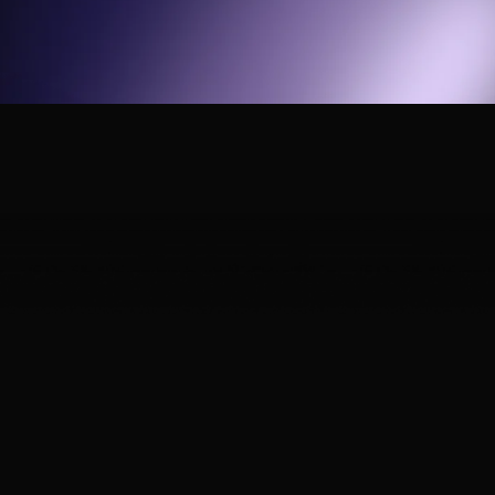
INCRUA победители
всероссийского конкурса
«Знай наших»