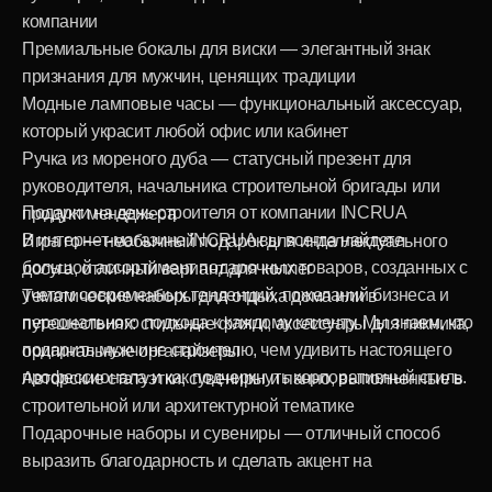
Корпоративные подарки для сотрудников
и
партнеров: брендирование под ваш логотип,
эксклюзивная упаковка, фирменные материалы
Тематические сувениры, вдохновленные
профессией и наполненные символами
строительства, прогресса, созидания
Лучшие идеи для индивидуальных и массовых
заказов — от одной штуки до заказа оптом по
низким ценам
Быстрая доставка по Москве и России: оформите
заказ онлайн — и подарок будет в идеальном виде к
нужной дате