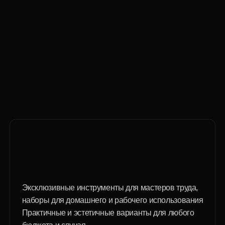
внешнем и внутреннем кругу общения. В каталоге
INCRUA собраны самые актуальные
корпоративные подарки для сотрудников, которые
станут отличным дополнением к любой важной
дате, будь то профессиональный праздник,
вручение благодарностей, юбилей компании,
завершение крупного проекта, запуск нового
объекта или торжественное открытие сезона.