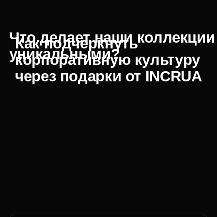
Эксклюзивные инструменты для мастеров труда,
наборы для домашнего и рабочего использования
Практичные и эстетичные варианты для любого
бюджета и случая
Помощь экспертов: мы подскажем, что подарить
строителю на день строителя, чтобы подарок был
запоминающимся
Особое место в нашем каталоге занимают
коллекционные подарочные решения, созданные
в авторской мастерской INCRUA. Стильные
аксессуары, уникальные материалы, внимание к