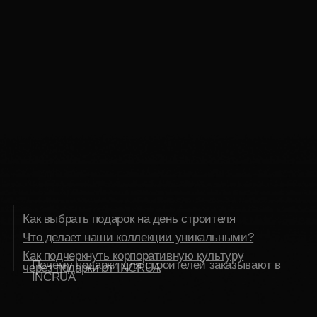
Как выбрать подарок на день строителя
Что делает наши коллекции уникальными?
Как подчеркнуть корпоративную культуру
Почему подарки для строителей заказывают в
через подарки от INCRUA
INCRUA
Профессия строителя — это создание
будущего, воплощение мечты в реальность,