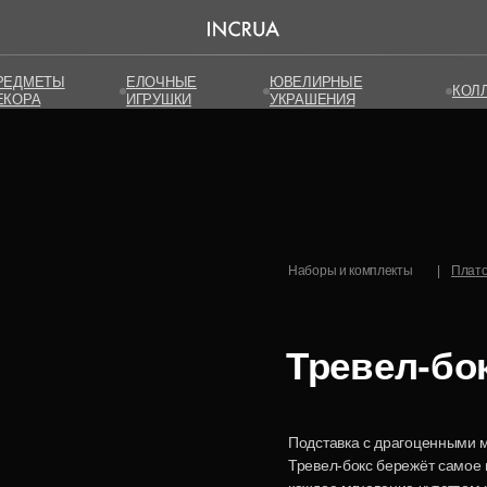
РЕДМЕТЫ
РЕДМЕТЫ
ЕЛОЧНЫЕ
ЕЛОЧНЫЕ
ЮВЕЛИРНЫЕ
ЮВЕЛИРНЫЕ
КОЛ
КОЛ
ЕКОРА
ЕКОРА
ИГРУШКИ
ИГРУШКИ
УКРАШЕНИЯ
УКРАШЕНИЯ
Наборы и комплекты
|
Плато 
Тревел-бо
Подставка с драгоценными м
Тревел-бокс бережёт самое 