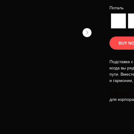
Поталь
BUY N
Подставка 
когда вы ря
пути. Вмест
и гармонии,
СПЕЦИАЛЬ
для корпора