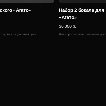
ского «Агато»
Набор 2 бокала для
«Агато»
36 000 р.
оступна специальная цена
Для корпоративных клиентов дос