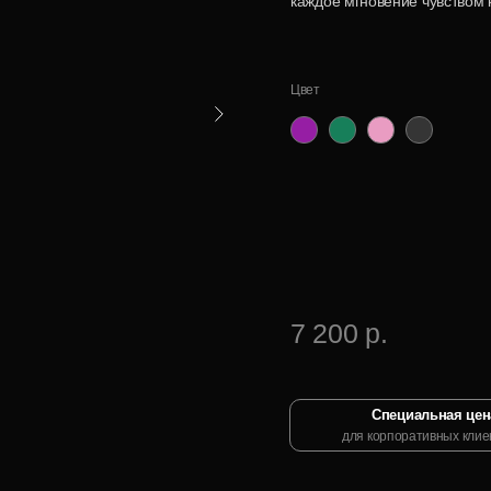
каждое мгновение чувством 
Цвет
Розовый
Лавандовое
Северное
Графитовый
кварц
поле
сияние
туман
7 200 р.
Специальная цен
для корпоративных клие