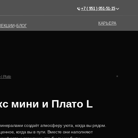
+7 ( 951 ) 051-51-15
+7 ( 951 ) 051-51-15
КАРЬЕРА
КАРЬЕРА
ЛЕКЦИИ
ЛЕКЦИИ
БЛОГ
БЛОГ
| Plato
кс мини и Плато L
инералами создаёт атмосферу уюта, когда вы рядом.
ценное, когда вы в пути. Вместе они наполняют