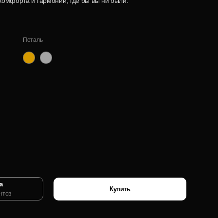
комфорта и гармонии, где бы вы ни были.
Поталь
золото
серебро
а
Купить
нтов