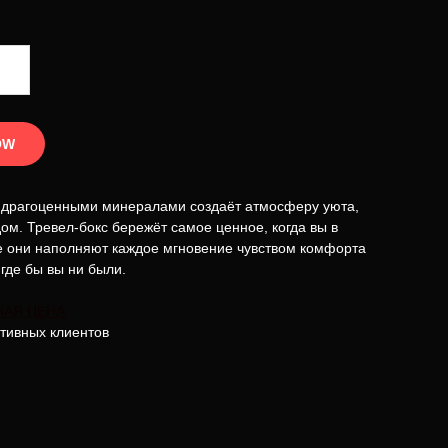
OW
с драгоценными минералами создаёт атмосферу уюта,
дом. Тревел-бокс бережёт самое ценное, когда вы в
е они наполняют каждое мгновение чувством комфорта
 где бы вы ни были.
НАЯ ЦЕНА
тивных клиентов