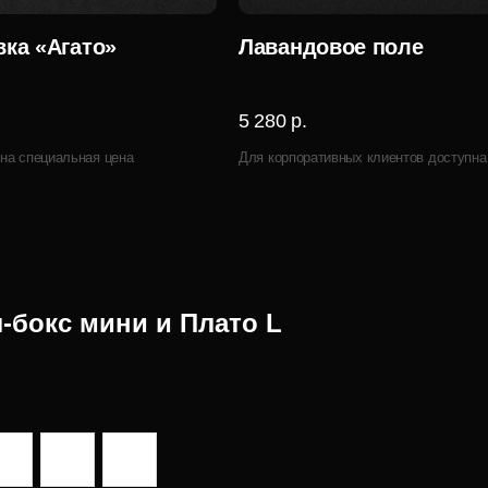
ка «Агато»
Лавандовое поле
5 280 р.
на специальная цена
Для корпоративных клиентов доступна
-бокс мини и Плато L