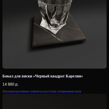
Аксессуары для
дома
Искусство не просто украшает, оно меняет
восприятие мира. В INCRUA мы делаем
искусство частью каждого дня, пробуждая
вдохновение
Бокал для виски «Черный квадрат Карелии»
14 880
р.
Для корпоративных клиентов доступна специальная цена
Плато | Plato