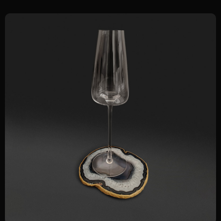
Продукция
Компания
Елочные игрушки
История бренда
Ювелирные украшения
О компании
Предметы декора
Мордовская ёлочная
игрушка
Корпоративные подарки