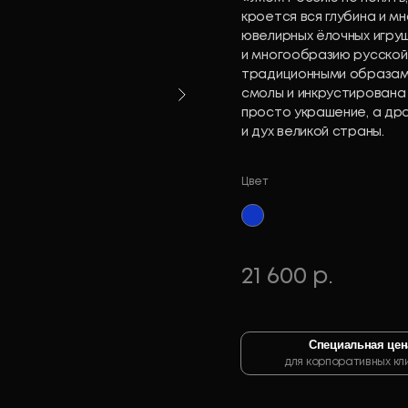
кроется вся глубина и м
ювелирных ёлочных игруш
и многообразию русской
традиционными образами
смолы и инкрустирована
просто украшение, а др
и дух великой страны.
Цвет
Королевский
синий
21 600 р.
Специальная цен
для корпоративных кл