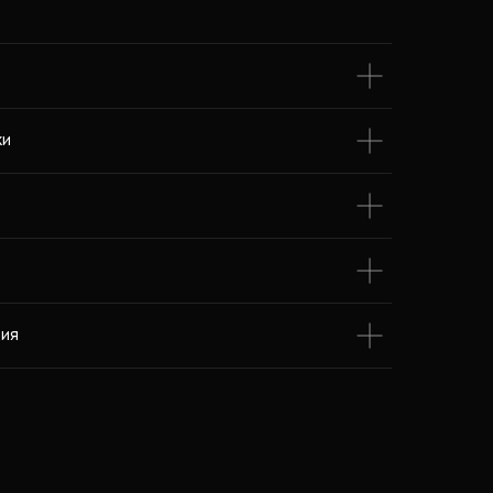
ки
ия