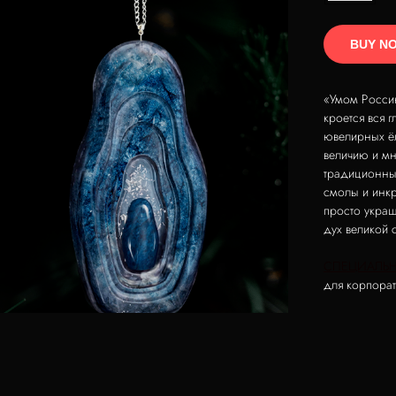
BUY N
«Умом Россию
кроется вся 
ювелирных ёл
величию и м
традиционны
смолы и инк
просто украш
дух великой 
СПЕЦИАЛЬН
для корпорат