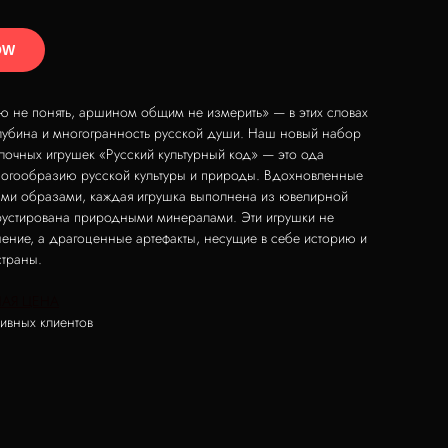
OW
 не понять, аршином общим не измерить» — в этих словах
глубина и многогранность русской души. Наш новый набор
очных игрушек «Русский культурный код» — это ода
ногообразию русской культуры и природы. Вдохновленные
ми образами, каждая игрушка выполнена из ювелирной
рустирована природными минералами. Эти игрушки не
ение, а драгоценные артефакты, несущие в себе историю и
страны.
АЯ ЦЕНА
ивных клиентов