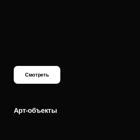
Смотреть
Агато
Срезы природного бразильского агата. Каждый агат
уникален, с неповторимыми природными узорами и
оттенками, что придаёт изделию особую
индивидуальность.